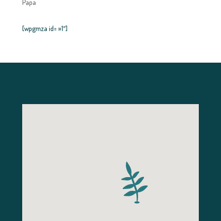
Papa
[wpgmza id= »1″]