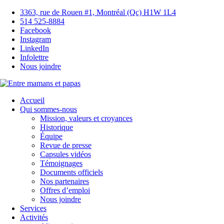
3363, rue de Rouen #1, Montréal (Qc) H1W 1L4
514 525-8884
Facebook
Instagram
LinkedIn
Infolettre
Nous joindre
Accueil
Qui sommes-nous
Mission, valeurs et croyances
Historique
Équipe
Revue de presse
Capsules vidéos
Témoignages
Documents officiels
Nos partenaires
Offres d’emploi
Nous joindre
Services
Activités