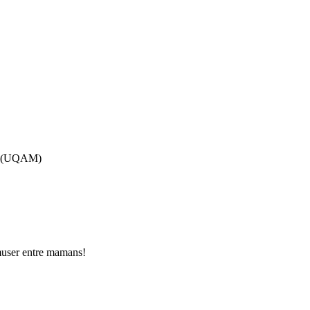
tes (UQAM)
muser entre mamans!