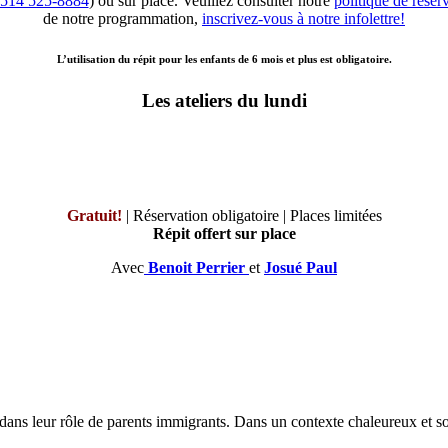
514 525-8884
) ou sur place. Veuillez consulter notre
politique de rése
de notre programmation,
inscrivez-vous à notre infolettre!
L’utilisation du répit pour les enfants de 6 mois et plus est obligatoire.
Les ateliers du lundi
Gratuit!
| Réservation obligatoire | Places limitées
Répit offert sur place
Avec
Benoit Perrier
et
Josué Paul
 dans leur rôle de parents immigrants. Dans un contexte chaleureux et so