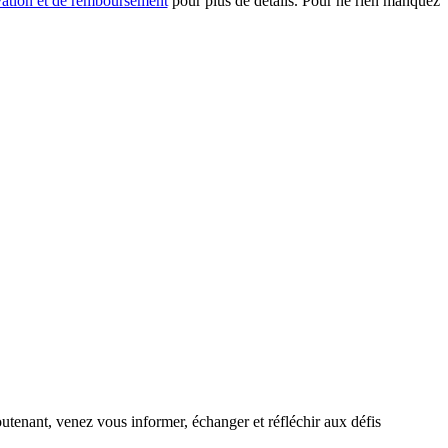
rvation et de remboursement
pour plus de détails. Pour ne rien manquez
utenant, venez vous informer, échanger et réfléchir aux défis