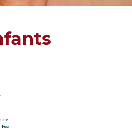
nfants
e
 place.
s. Pour