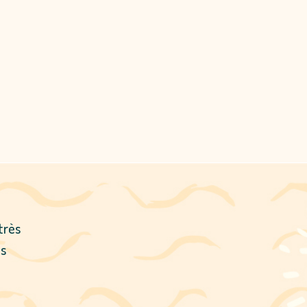
très
us