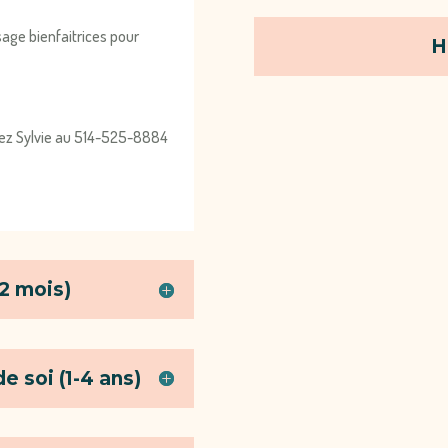
age bienfaitrices pour
H
ctez Sylvie au 514-525-8884
12 mois)
e soi (1-4 ans)