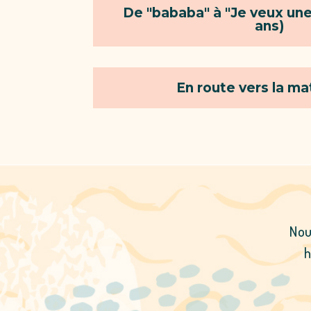
De "bababa" à "Je veux une 
ans)
En route vers la ma
Nou
h