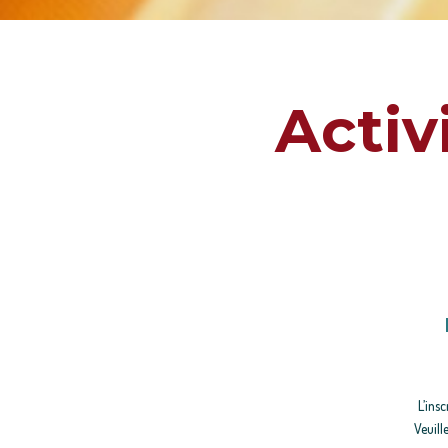
Activ
L’insc
Veuill