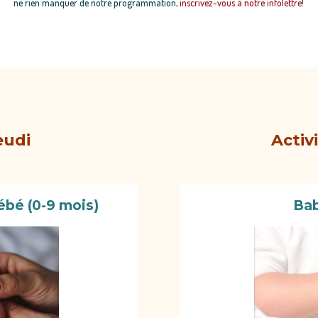
ne rien manquer de notre programmation,
inscrivez-vous à notre infolettre
!
eudi
Activ
bé (0-9 mois)
Bab